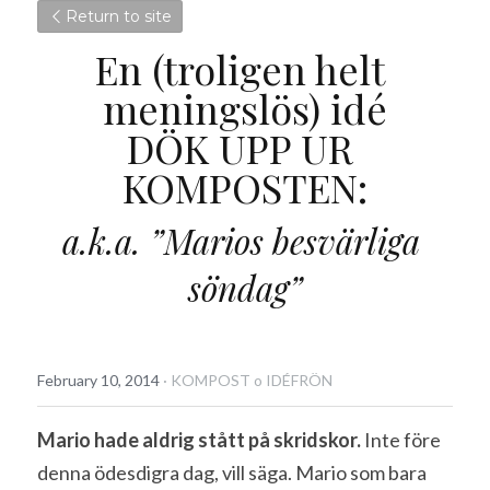
Return to site
En (troligen helt 
meningslös) idé
DÖK UPP UR 
KOMPOSTEN:
a.k.a. ”Marios besvärliga 
söndag”
February 10, 2014
·
KOMPOST o IDÉFRÖN
Mario hade aldrig stått på skridskor.
 Inte före 
denna ödesdigra dag, vill säga. Mario som bara 